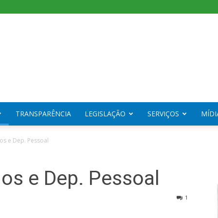
TRANSPARÊNCIA
LEGISLAÇÃO
SERVIÇOS
MÍDI
s e Dep. Pessoal
s e Dep. Pessoal
1