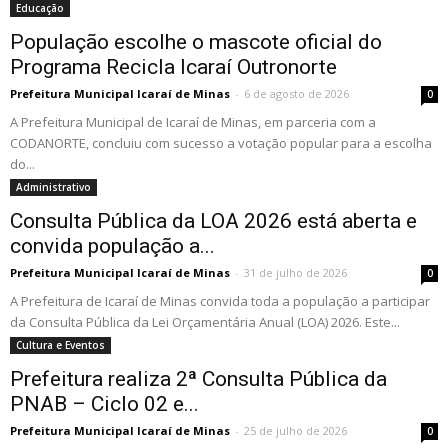
Educação
População escolhe o mascote oficial do
Programa Recicla Icaraí Outronorte
Prefeitura Municipal Icaraí de Minas
-
6 de agosto de 2026
0
A Prefeitura Municipal de Icaraí de Minas, em parceria com a
CODANORTE, concluiu com sucesso a votação popular para a escolha
do...
Administrativo
Consulta Pública da LOA 2026 está aberta e
convida população a...
Prefeitura Municipal Icaraí de Minas
-
31 de julho de 2026
0
A Prefeitura de Icaraí de Minas convida toda a população a participar
da Consulta Pública da Lei Orçamentária Anual (LOA) 2026. Este...
Cultura e Eventos
Prefeitura realiza 2ª Consulta Pública da
PNAB – Ciclo 02 e...
Prefeitura Municipal Icaraí de Minas
-
25 de julho de 2026
0