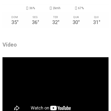
36%
2kmh
67%
DOM
SEG
TER
QUA
QUI
35
°
36
°
32
°
30
°
31
°
Vídeo