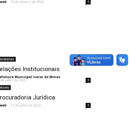
sweb
-
16 de janeiro de 2026
0
ecretarias
elações Institucionais
efeitura Municipal Icaraí de Minas
-
 de julho de 2025
0
etores
rocuradoria Jurídica
sweb
-
17 de julho de 2025
0