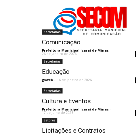
Secretarias
Comunicação
Prefeitura Municipal Icaraí de Minas
-
26 de janeiro de 2026
Secretarias
Educação
gsweb
-
16 de janeiro de 2026
Secretarias
Cultura e Eventos
Prefeitura Municipal Icaraí de Minas
-
17 de julho de 2025
Setores
Licitações e Contratos