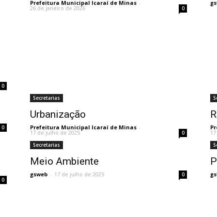
Prefeitura Municipal Icaraí de Minas
-
g
26 de janeiro de 2026
0
0
Secretarias
S
Urbanização
R
Prefeitura Municipal Icaraí de Minas
-
Pr
0
17 de julho de 2025
17
0
Secretarias
S
Meio Ambiente
P
gsweb
-
17 de julho de 2025
g
0
0